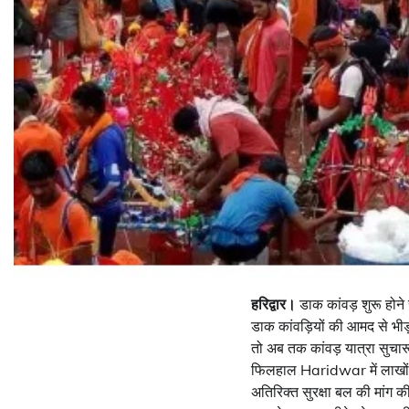
हरिद्वार।
डाक कांवड़ शुरू होने 
डाक कांवड़ियों की आमद से भीड़ 
तो अब तक कांवड़ यात्रा सुचारू
फिलहाल Haridwar में लाखों की
अतिरिक्त सुरक्षा बल की मांग 