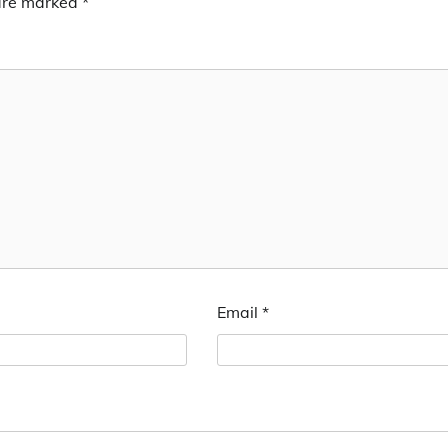
 are marked
*
Email
*