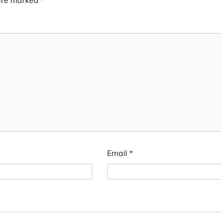
 are marked
*
Email
*