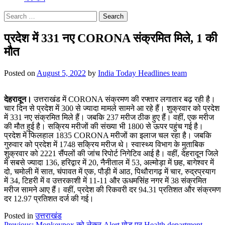
Search
for:
प्रदेश में 331 नए CORONA संक्रमित मिले, 1 की
मौत
Posted on
August 5, 2022
by
India Today Headlines team
देहरादून।
उत्तराखंड में CORONA संक्रमण की रफ्तार लगातार बढ़ रही है।
चार दिन से प्रदेश में 300 से ज्यादा मामले सामने आ रहे हैं। शुक्रवार को प्रदेश
में 331 नए संक्रमित मिले हैं। जबकि 237 मरीज ठीक हुए हैं। वहीं, एक मरीज
की मौत हुई है। सक्रिय मरीजों की संख्या भी 1800 से ऊपर पहुंच गई है।
प्रदेश में फिलहाल 1835 CORONA मरीजों का इलाज चल रहा है। जबकि
गुरुवार को प्रदेश में 1748 सक्रिय मरीज थे। स्वास्थ्य विभाग के मुताबिक
शुक्रवार को 2221 सैंपलों की जांच रिपोर्ट निगेटिव आई है। वहीं, देहरादून जिले
में सबसे ज्यादा 136, हरिद्वार में 20, नैनीताल में 53, अल्मोड़ा में छह, बागेश्वर में
दो, चमोली में सात, चंपावत में एक, पौड़ी में आठ, पिथौरागढ़ में चार, रुद्रप्रयाग
में 34, टिहरी में व उत्तरकाशी में 11-11 और ऊधमसिंह नगर में 38 संक्रमित
मरीज सामने आए हैं। वहीं, प्रदेश की रिकवरी दर 94.31 प्रतिशत और संक्रमण
दर 12.97 प्रतिशत दर्ज की गई।
Posted in
उत्तराखंड
Previous:
Monkeypox को लेकर Alert मोड़ पर Health department