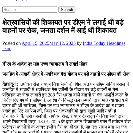
Search
for:
क्षेत्रवासियों की शिकायत पर डीएम ने लगाई थी बडे़
वाहनों पर रोक, जनता दर्शन में आई थी शिकायत
Posted on
April 15, 2025
May 12, 2025
by
India Today Headlines
team
डीएम के आदेश पर मा0 उच्च न्यायालय ने लगाई मोहर
जनहित में आबादी क्षेत्र में अवस्थित गैस गोदाम पर बड़े वाहनों पर डीएम की रोक
देहरादून :
तपोवन रोड रायपुर निवासियों की शिकायत पर डीएम सविन बंसल ने
जनहित में आबादी में अवस्थित गैस एजेंसी के गोदाम पर बड़े वाहनों से गैस
परिवहन पर रोक लागाते हुए 288 गैस क्षमता वाले वाहनों से गैस आपूर्ति करने के
निर्देश दिए गए थे। डीएम के आदेश के विरूद्ध तेल कम्पनी द्वारा मा0 न्यायालय में
दायर की थी याचिका, जिस पर मा0 न्यायालय ने डीएम के आदेश को यथावत
रखते हुए रिट खारिज की, जिस पर क्षेत्रवासियों द्वारा खुशी जाहिर की है।
लेन न० 7. फैन्डस कालोनी, त्तपोवन रोड, रायपुर देहरादून के निवासियों द्वारा
अपने शिकायती पत्र 18-01-2025 के द्वारा अपने शिकायती पत्र में तपोवन रोड
फ्रेन्डस कालोनी के अन्दर इण्डेन गैस का गोदाम है, यह उस समय बना था जब
यहाँ कोई मकान नहीं थे। परन्तु आज पूरी कालोनी में मकान बन चुके है और यह