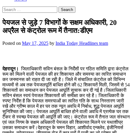
Search
for:
पेयजल से जुड़े 7 विभागों के सक्षम अधिकारी, 20
अप्रैल से कंट्रोल रूम में तैनात:डीएम
Posted on
May 17, 2025
by
India Today Headlines team
देहरादून।
जिलाधिकारी सविन बंसल के निर्देशों पर गठित समिति द्वारा कंट्रोल
रूम को मिलने वाली पेयजल की हर शिकायत और समस्या का त्वरित समाधान
कर जनमानस को राहत दी जा रही है। जिले में संचालित कंट्रोल को विभिन्न
माध्यमों से अब तक पेयजलपूर्ति बाधित होने की 62 शिकायतें मिली, जिसमें से 54
शिकायतों का समाधान कर पेयजल आपूर्ति सुचारू कर दी गई है।जिलाधिकारी
सविन बंसल स्वयं पेयजल शिकायतों की समीक्षा कर रहे है। जिलाधिकारी के
स्पष्ट निर्देश है कि पेयजल समस्याओं का त्वरित गति के साथ निस्तारण जारी
रखें और ग्रीष्म काल में हर घर तक न्यून अवधि में निर्बाध, शुद्ध पेयजल आपूर्ति
सुनिश्चित की जाए। पेयजल आपूर्ति बाधित होने वाली अवधि में प्रत्येक घर तक
टैंकर से स्वच्छ पेयजल की आपूर्ति की जाए। कंट्रोल रूम में तैनात जल संस्थान
एवं जल निगम के सक्षम अधिकारी पेयजल की शिकायत मिलने पर यथाशीघ्र
उसका समाधान करें।देहरादून के चमन विहार, आशीर्वाद एन्क्लेव, इंजीनियर्स
एन्क्लेव, व्योमप्रस्थ, जीएमएस रोड़ में कुछ घरों में पानी का लो प्रेशर की