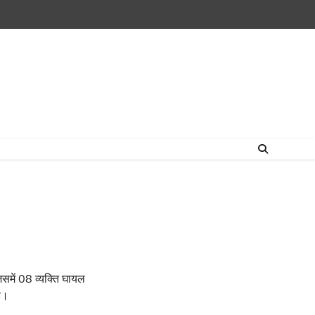
Home
राष्ट्रीय
उत्तराखंड
हिमांचल
उत्तर
राजनीतिक
मनोरंजन
खेल
धर्म-
प्रदेश
कर्म
समें 08 व्यक्ति घायल
है।