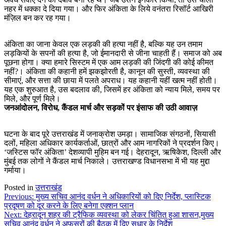
नहर में धक्का दे दिया गया। और फिर अंकिता के लिये वनंतरा रिसॉर्ट आखिरी
मंज़िल बन कर रह गया।
अंकिता का जाना केवल एक लड़की की हत्या नहीं है, बल्कि यह उन तमाम
लड़कियों के सपनों की हत्या है, जो ईमानदारी से जीना चाहती हैं। समाज को अब
पूछना होगा। क्या हमारे सिस्टम में एक आम लड़की की जिंदगी की कोई कीमत
नहीं?। अंकिता की कहानी हमें झकझोरती है, कानून की सुस्ती, व्यवस्था की
सीमाएं, और सत्ता की छाया में पलते अपराध। यह कहानी यहीं खत्म नहीं होती।
यह एक शुरुआत है, उस बदलाव की, जिसमें हर अंकिता को न्याय मिले, समय पर
मिले, और पूर्ण मिले।
जनआंदोलन, विरोध, कैंडल मार्च और सड़कों पर इंसाफ की उठी आवाज़
घटना के बाद पूरे उत्तराखंड में जनाक्रोश उमड़ा। सामाजिक संगठनों, सियासी
दलों, महिला अधिकार कार्यकर्ताओं, छात्रों और आम नागरिकों ने प्रदर्शन किए।
‘जस्टिस फॉर अंकिता’ देशव्यापी मुहिम बन गई। देहरादून, ऋषिकेश, दिल्ली और
मुंबई तक लोगों ने कैंडल मार्च निकाले। उत्तराखण्ड विधानसभा में भी यह मुद्दा
गर्माया।
Posted in
उत्तराखंड
Post
Previous:
मुख्य सचिव आनंद वर्धन ने अधिकारियों को दिए निर्देश, प्लास्टिक
प्रदूषण को दूर करने के लिए बनेगा एक्शन प्लान
navigation
Next:
देहरादून शहर की ट्रैफिक व्यवस्था को लेकर चिंतित हुआ शासन,मुख्य
सचिव आनंद वर्धन ने अफसरों की बैठक में दिए सुधार के निर्देश