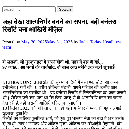
Search
for:
जहा देखा आत्मनिर्भर बनने का सपना, वही वनंतरा
रिसॉर्ट बना आखिरी मंज़िल
Posted on
May 30, 2025
May 31, 2025
by
India Today Headlines
team
वो लड़की, जो मुस्कराहटों में सपने बोती थी, नहर में बहा दी गई…
97 गवाह, 500 पन्नों की चार्जशीट, दो साल आठ महीने तक चली सुनवाई
DEHRADUN:
उत्तराखंड की सुरम्य वादियों में बसा एक छोटा-सा कस्बा,
श्रीकोट। यहीं की 19 वर्षीय अंकिता भंडारी, अपने परिवार की उम्मीद और
आत्मनिर्भरता का प्रतीक थी। वह वनंतरा रिसॉर्ट में रिसेप्शनिस्ट का काम करती
थी। लेकिन उसे क्या पता था कि जिस जगह से वो आत्मनिर्भर बनने का सपना
देख रही है, वही उसकी आखिरी मंज़िल बन जाएगी।
18 सितंबर 2022 को अंकिता लापता हो गई। परिवार ने मदद की गुहार लगाई।
खुलासा हुआ कि
रिसॉर्ट का मालिक पुलकित आर्य, जो एक पूर्व भाजपा नेता का बेटा है और उसके
दो साथी, सौरभ भास्कर और अंकित गुप्ता, अंकिता पर ‘वीआईपी मेहमानों’ को
अवैध सेवाएं देने का दबाव बना रहे थे। जब उसने इनकार किया, तो उसे चीला