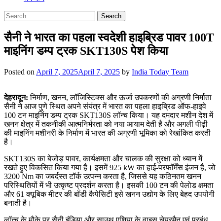
Search
for:
सैनी ने भारत का पहला स्वदेशी हाइब्रिड पावर 100T
माइनिंग डम्प ट्रक SKT130S पेश किया
Posted on
April 7, 2025
April 7, 2025
by
India Today Team
देहरादून:
निर्माण, खनन, लॉजिस्टिक्स और ऊर्जा उपकरणों की अग्रणी निर्माता
सैनी ने आज पुणे स्थित अपने संयंत्र में भारत का पहला हाइब्रिड ऑफ-हाइवे
100 टन माइनिंग डम्प ट्रक SKT130S लॉन्च किया। यह दमदार मशीन देश में
खनन क्षेत्र में तकनीकी आत्मनिर्भरता को नया आयाम देती है और अगली पीढ़ी
की माइनिंग मशीनरी के निर्माण में भारत की अग्रणी भूमिका को रेखांकित करती
है।
SKT130S का बेजोड़ पावर, कार्यक्षमता और चालक की सुरक्षा को ध्यान में
रखते हुए विकसित किया गया है। इसमें 925 kW का हाई-परफॉर्मेंस इंजन है, जो
3200 Nm का जबर्दस्त टॉर्क उत्पन्न करता है, जिससे यह कठिनतम खनन
परिस्थितियों में भी उत्कृष्ट प्रदर्शन करता है। इसकी 100 टन की पेलोड क्षमता
और 61 क्यूबिक मीटर की बॉडी कैपेसिटी इसे खनन उद्योग के लिए बेहद उपयोगी
बनाती है।
लॉन्च के मौके पर सैनी इंडिया और साउथ एशिया के वाइस चेयरमैन एवं प्रबंध