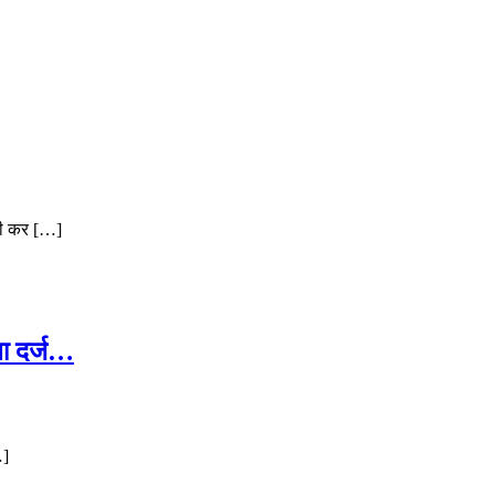
ारी कर […]
ला दर्ज…
…]