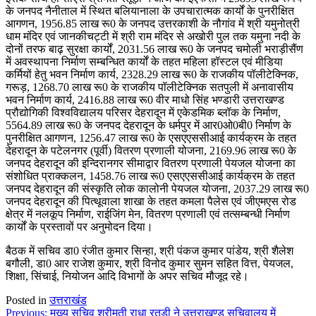
के जनपद नैनीताल में स्थित बलियानाला के उपचारात्मक कार्यों के पुनरीक्षित
आगणन, 1956.85 लाख रू0 के जनपद उत्तरकाशी के नौगांव में श्री यमुनोत्री
धाम मंदिर एवं जानकीचट्टी में श्री राम मंदिर से अखोरी पुल तक यमुना नदी के
दोनों तरफ बाढ़ सुरक्षा कार्यों, 2031.56 लाख रू0 के जनपद चमोली भराड़ीसैंण
में अवस्थापना निर्माण सम्बन्धित कार्यों के तहत महिला हॉस्टल एवं मीडिया
कर्मियों हेतु भवन निर्माण कार्य, 2328.29 लाख रू0 के राजकीय पॉलीटेक्निक,
गरूड़, 1268.70 लाख रू0 के राजकीय पॉलीटेक्निक सतपुली में अनावासीय
भवन निर्माण कार्य, 2416.88 लाख रू0 वीर माधो सिंह भण्डारी उत्तराखण्ड
प्रौद्योगिकी विश्वविद्यालय परिसर देहरादून में एकेडमिक ब्लॉक के निर्माण,
5564.89 लाख रू0 के जनपद देहरादून के धर्मपुर में आर0ओ0बी0 निर्माण के
पुनरीक्षित आगणन, 1256.47 लाख रू0 के एसएएससीआई कार्यक्रम के तहत
देहरादून के पटेलनगर (पूर्वी) वितरण प्रणाली योजना, 2169.96 लाख रू0 के
जनपद देहरादून की इन्दिरानगर सीमाद्वार वितरण प्रणाली पेयजल योजना का
संशोधित प्राक्कलन, 1458.76 लाख रू0 एसएएससीआई कार्यक्रम के तहत
जनपद देहरादून की संस्कृति लोक कालोनी पेयजल योजना, 2037.29 लाख रू0
जनपद देहरादून की पित्थूवाला शाखा के तहत कमला पैलेस एवं जीएमएस रोड
क्षेत्र में नलकूप निर्माण, राईजिंग मेन, वितरण प्रणाली एवं तत्सम्बन्धी निर्माण
कार्यों के प्रस्तावों पर अनुमोदन दिया।
बैठक में सचिव डा0 रंजीत कुमार सिन्हा, श्री पंकज कुमार पांडेय, श्री शैलेश
बगौली, डा0 आर राजेश कुमार, श्री विनोद कुमार सुमन सहित वित्त, पेयजल,
शिक्षा, सिंचाई, नियोजन आदि विभागों के अपर सचिव मौजूद रहे।
Posted in
उत्तराखंड
Post
Previous:
मुख्य सचिव श्रीमती राधा रतूड़ी ने उत्तराखण्ड सचिवालय में