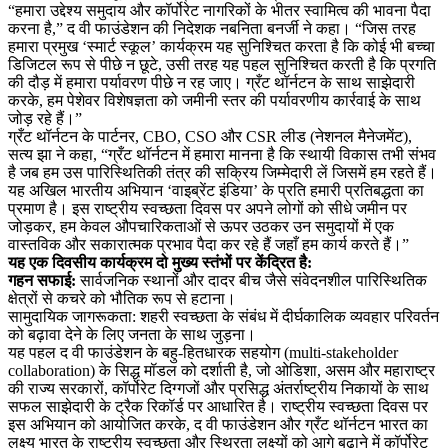
“हमारा उद्देश्य समुदाय और कॉर्पोरेट नागरिकों के भीतर स्वामित्व की भावना पैदा
करना है,” द वी फाउंडेशन की निदेशक नबनिता बनर्जी ने कहा। “जिस तरह
हमारा प्रमुख ‘स्मार्ट स्कूल’ कार्यक्रम यह सुनिश्चित करता है कि कोई भी बच्चा
डिजिटल रूप से पीछे न छूटे, उसी तरह यह पहल सुनिश्चित करती है कि प्रगति
की दौड़ में हमारा पर्यावरण पीछे न रह जाए। ग्रँट थॉर्नटन के साथ साझेदारी
करके, हम पेशेवर विशेषज्ञता को जमीनी स्तर की पर्यावरणीय कार्रवाई के साथ
जोड़ रहे हैं।”
ग्रँट थॉर्नटन के पार्टनर, CBO, CSO और CSR लीड (नेशनल मैनेजमेंट),
सत्य झा ने कहा, “ग्रँट थॉर्नटन में हमारा मानना है कि स्थायी विकास तभी संभव
है जब हम उस पारिस्थितिकी तंत्र की सक्रिय जिम्मेदारी लें जिसमें हम रहते हैं।
यह अखिल भारतीय अभियान ‘वाइब्रेंट इंडिया’ के प्रति हमारी प्रतिबद्धता का
प्रमाण है। इस राष्ट्रीय स्वच्छता दिवस पर अपने लोगों को सीधे जमीन पर
जोड़कर, हम केवल औपचारिकताओं से ऊपर उठकर उन समुदायों में एक
वास्तविक और सकारात्मक प्रभाव पैदा कर रहे हैं जहाँ हम कार्य करते हैं।”
यह एक दिवसीय कार्यक्रम दो मुख्य स्तंभों पर केंद्रित है:
गहन सफाई:
सार्वजनिक स्थानों और दादर बीच जैसे संवेदनशील पारिस्थितिक
क्षेत्रों से कचरे को भौतिक रूप से हटाना।
सामुदायिक जागरूकता: शहरी स्वच्छता के संबंध में दीर्घकालिक व्यवहार परिवर्तन
को बढ़ावा देने के लिए जनता के साथ जुड़ना।
यह पहल द वी फाउंडेशन के बहु-हितधारक सहयोग (multi-stakeholder
collaboration) के सिद्ध मॉडल को दर्शाती है, जो ओडिशा, असम और महाराष्ट्र
की राज्य सरकारों, कॉर्पोरेट दिग्गजों और प्रसिद्ध अंतर्राष्ट्रीय निकायों के साथ
सफल साझेदारी के ट्रैक रिकॉर्ड पर आधारित है। राष्ट्रीय स्वच्छता दिवस पर
इस अभियान को आयोजित करके, द वी फाउंडेशन और ग्रँट थॉर्नटन भारत का
लक्ष्य भारत के राष्ट्रीय स्वच्छता और स्थिरता लक्ष्यों को आगे बढ़ाने में कॉर्पोरेट