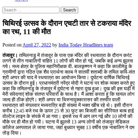
Search
for:
चिथिरई उत्सव के दौरान एचटी तार से टकराया मंदिर
का रथ, 11 की मौत
Posted on
April 27, 2022
by
India Today Headlines team
तंजावुर।
तमिलनाडु में तंजावुर के पास एक मंदिर की रथयात्रा के दौरान करंट
लगने से तीन नाबालिगों सहित 11 लोगों की मौत हो गई, जबकि कई अन्य झुलस
गये। मध्य क्षेत्र के पुलिस महानिरीक्षक वी. बालकृष्णन ने कहा कि कालीमेडु के
ग्रामीणों द्वारा गठित एक शैव प्रार्थना क्लब ने सातवीं शताब्दी के तमिल कवि-संत
श्री अप्पर की याद में रथयात्रा का आयोजन किया। दुर्घटना वार्षिक चिथिरई
उत्सव के दौरान हुई। प्रधानमंत्री नरेंद्र मोदी ने घटना पर शोक व्यक्त करते हुए
कहा कि तमिलनाडु के तंजावुर में दुर्घटना से गहरा दुख हुआ। दुख की इस घड़ी में
मेरी संवेदनाएं शोक संतप्त परिवारों के साथ है। मैं आशा करता हूं कि घायल लोग
जल्द ही ठीक होएंगे। श्री अप्पर या थिरुनावुक्कारासर की तस्वीर वाली
रथयात्रा को मंगलवार मध्यरात्रि बड़ी संख्या में भक्त खींच रहे थे। इसी दौरान
करीब 12:45 बजे रथ के ऊपर 25 से 30 फुट का बिजली का सीरियल बल्ब हाई
वोल्टेज लाइन के संपर्क में आ गया। इससे रथ में आग लग गई और 10 लोगों की
मौके पर ही मौत हो गयी। घटना में झुलसे 13 अन्य लोगों को तंजावुर मेडिकल
कॉलेज अस्पताल ले जाया गया, जहां बुधवार सुबह 13 वर्षीय एक नाबालिग ने दम
तोड़ दिया।