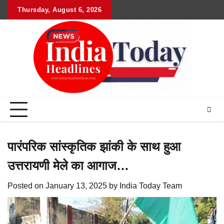
Skip
Thursday, August 6, 2026
Home
राष्ट्रीय
उत्तराखंड
हिमांचल
उत्तर
राजनीतिक
मनोरंजन
खेल
धर्म-
to
प्रदेश
कर्म
content
पारंपरिक सांस्कृतिक झांकी के साथ हुआ
उत्तरायणी मेले का आगाज…
Posted on
January 13, 2025
by
India Today Team