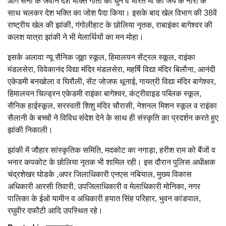
आगे सेना के जवान देश भक्ति गीतों की धुन व भारत मां की जय के नारों के
साथ चलकर देश भक्ति का जोश पैदा किया। इसके बाद खेल विभाग की 38वें
राष्ट्रीय खेल की झांकी, गंगोलीहाट के छोलिया नृतक, राबाइंका बागेश्वर की
कलश यात्रा झांकी ने भी मेलार्थियों का मन मोहा।
इसके अलावा न्यू सैनिक जूहा स्कूल, हिमालयन सेंट्रल स्कूल, राइंका
मंडलसेरा, विवेकानंद विद्या मंदिर मंडलसेरा, महर्षि विद्या मंदिर बिलौना, आनंदी
एकेडमी बनखोला व घिरौली, सेंट जोजफ थूनाई, गायत्री विद्या मंदिर बागेश्वर,
हिमालयन चिल्ड्रन एकेडमी राइंका बागेश्वर, कंट्रीवाइड पब्लिक स्कूल,
सैनिक हाईस्कूल, सरस्वती शिशु मंदिर चौरासी, नेशनल मिशन स्कूल व राइंका
सैलानी के बच्चों ने विविध संदेश देने के साथ ही संस्कृति का प्रदर्शन करते हुए
झांकी निकाली।
झांकी में जौहार सांस्कृतिक समिति, मदकोट का नगाड़ा, हरीश राम को बैंजों व
भनार कपकोट के छोलिया नृतक भी शामिल रही। इस दौरान पुलिस अधीक्षक
चंद्रशेखर घोडके ,अपर जिलाधिकारी एनएस नबियाल, मुख्य विकास
अधिकारी आरसी तिवारी, उपजिलाधिकारी व मेलाधिकारी मोनिका, नगर
पालिका के ईओ यामीन व अधिकारी हयात सिंह परिहार, भुवन कांडपाल,
रघुवीर दफौटी आदि उपस्थित रहे।