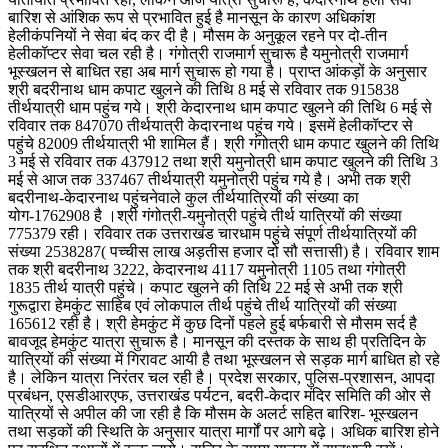
बारिश से आंशिक रूप से प्रभावित हुई है मानसून के कारण अधिकांश
हेलीकंपनियों ने सेवा बंद कर दी है। मौसम के अनुकूल रहने पर दो-तीन
हेलीकॉप्टर सेवा चल रही है। गंगोत्री राजमार्ग सुचारू है यमुनोत्री राजमार्ग
भूस्खलन से बाधित रहा अब मार्ग सुचारू हो गया है। प्राप्त आंकड़ों के अनुसार
श्री बदरीनाथ धाम कपाट खुलने की तिथि 8 मई से रविवार तक 915838
तीर्थयात्री धाम पहुंच गये। श्री केदारनाथ धाम कपाट खुलने की तिथि 6 मई से
रविवार तक 847070 तीर्थयात्री केदारनाथ पहुंच गये। इसमें हेलीकॉप्टर से
पहुंचे 82009 तीर्थयात्री भी शामिल हैं। श्री गंगोत्री धाम कपाट खुलने की तिथि
3 मई से रविवार तक 437912 तथा श्री यमुनोत्री धाम कपाट खुलने की तिथि 3
मई से आज तक 337467 तीर्थयात्री यमुनोत्री पहुंच गये है। अभी तक श्री
बदरीनाथ-केदारनाथ पहुंचनेवाले कुल तीर्थयात्रियों की संख्या का
योग-1762908 है ।श्री गंगोत्री-यमुनोत्री पहुंचे तीर्थ यात्रियों की संख्या
775379 रही।‌ रविवार तक उत्तराखंड चारधाम पहुंचे संपूर्ण तीर्थयात्रियों की
संख्या 2538287( पच्चीस लाख अड़तीस हजार दो सौ सत्तासी) है। रविवार शाम
तक श्री बदरीनाथ 3222, केदारनाथ 4117 यमुनोत्री 1105 तथा गंगोत्री
1835 तीर्थ यात्री पहुंचे। कपाट खुलने की तिथि 22 मई से अभी तक श्री
गुरूद्वारा हेमकुंट साहिब एवं लोकपाल तीर्थ पहुंचे तीर्थ यात्रियों की संख्या
165612 रही है। श्री हेमकुंट में कुछ दिनों पहले हुई बर्फबारी से मौसम सर्द है
बावजूद हेमकुंट यात्रा सुचारू है। मानसून की दस्तक के साथ ही प्रतिदिन के
यात्रियों की संख्या में गिरावट आयी है तथा भूस्खलन से सड़क मार्ग बाधित हो रहे
है। लेकिन यात्रा निरंतर चल रही है। प्रदेश सरकार, पुलिस-प्रशासन, आपदा
प्रबंधन, एसडीआरएफ, उत्तराखंड पर्यटन, बदरी-केदार मंदिर समिति की ओर से
यात्रियों से अपील की जा रही है कि मौसम के अलर्ट सहित बारिश- भूस्खलन
तथा सड़कों की स्थिति के अनुसार यात्रा मार्गों पर आगे बढ़े। अधिक बारिश होने