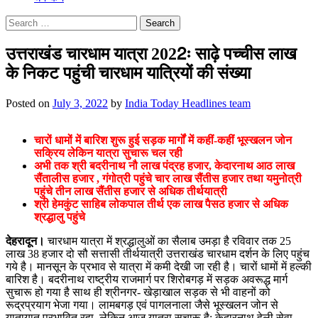
Search
for:
उत्तराखंड चारधाम यात्रा 2022ः साढ़े पच्चीस लाख
के निकट पहुंची चारधाम यात्रियों की संख्या
Posted on
July 3, 2022
by
India Today Headlines team
चारों धामों में बारिश शुरू हुई सड़क मार्गों में कहीं-कहीं भूस्खलन जोन
सक्रिय लेकिन यात्रा सुचारू चल रही
अभी तक श्री बदरीनाथ नौ लाख पंद्रह हजार, केदारनाथ आठ लाख
सैंतालीस हजार , गंगोत्री पहुंचे चार लाख सैंतीस हजार तथा यमुनोत्री
पहुंचे तीन लाख सैंतीस हजार से अधिक तीर्थयात्री
श्री हेमकुंट साहिब लोकपाल तीर्थ एक लाख पैसठ हजार से अधिक
श्रद्धालु पहुंचे
देहरादून।
चारधाम यात्रा में श्रद्धालुओं का सैलाब उमड़ा है रविवार तक 25
लाख 38 हजार दो सौ सत्तासी तीर्थयात्री उत्तराखंड चारधाम दर्शन के लिए पहुंच
गये है। मानसून के प्रभाव से यात्रा में कमी देखी जा रही है। चारों धामों में हल्की
बारिश है। बदरीनाथ राष्ट्रीय राजमार्ग पर शिरोबगड़ में सड़क अवरूद्ध मार्ग
सुचारू हो गया है साथ ही श्रीनगर- खेड़ाखाल सड़क से भी वाहनों को
रूद्रप्रयाग भेजा गया। लामबगड़ एवं पागलनाला जैसे भूस्खलन जोन से
यातायात प्रभावित रहा, लेकिन आज यात्रा सुचारू है; केदारनाथ हेली सेवा