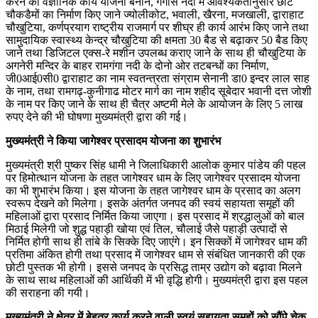
करने की वैज्ञानिक कार्य योजना बनाने, गगास नदी में आवश्यकतानुसार छोटे
चौकडैमों का निर्माण किए जाने ज्योलीकोट, भवाली, खैरना, मजखाली, द्वाराहाट
चौखुटिया, कर्णप्रयाग राष्ट्रीय राजमार्ग पर शीघ्र ही कार्य आरंभ किए जाने तथा
सामुदायिक स्वास्थ्य केन्द्र चौखुटिया की क्षमता 30 बैड से बढ़ाकर 50 बैड किए
जाने तथा डिजिटल एक्स-रे मशीन उपलब्ध कराए जाने के साथ ही चौखुटिया के
अगनेरी मन्दिर के बाहर रामगंगा नदी के दोनो ओर तटबन्धों का निर्माण,
जी0आई0सी0 द्वाराहाट का नाम स्वतन्त्रता संग्राम सेनानी डा0 इन्दर लाल साह
के नाम, तथा रामगढ़-कुनीगाढ मोटर मार्ग का नाम शहीद सूबेदार भवानी दत्त जोशी
के नाम पर किए जाने के साथ ही चैत्र अष्टमी मेले के आयोजन के लिए 5 लाख
रुपए देने की भी घोषणा मुख्यमंत्री द्वारा की गई।
मुख्यमंत्री ने किया जागेश्वर प्रसादम योजना का शुभारंभ
मुख्यमंत्री श्री पुष्कर सिंह धामी ने जिलाधिकारी आलोक कुमार पांडेय की पहल
पर हिमोत्थान योजना के तहत जागेश्वर धाम के लिए जागेश्वर प्रसादम योजना
का भी शुभारंभ किया। इस योजना के तहत जागेश्वर धाम के प्रसाद का अलग
स्वरूप देखने को मिलेगा। इसके अंतर्गत जनपद की स्वयं सहायता समूहों की
महिलाओं द्वारा प्रसाद निर्मित किया जाएगा। इस प्रसाद में श्रद्धालुओं को बाल
मिठाई मिलेगी जो शुद्ध पहाड़ी खोया एवं तिल, चौलाई जैसे पहाड़ी उत्पादों से
निर्मित होगी साथ ही तांबे के सिक्के दिए जाएंगे। इन सिक्कों में जागेश्वर धाम की
प्रतिमा अंकित होगी तथा प्रसाद में जागेश्वर धाम से संबंधित जानकारी की एक
छोटी पुस्तक भी होगी। इससे जनपद के प्रसिद्ध ताम्र उद्योग को बढ़ावा मिलने
के साथ साथ महिलाओं की आर्थिकी में भी वृद्धि होगी। मुख्यमंत्री द्वारा इस पहल
की सराहना की गयी।
मुख्यमंत्री ने क्षेत्र में बेहतर कार्य करने वाली स्वयं सहायता समूहों को सौंपे चेक