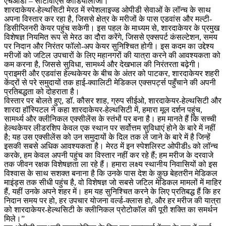
एचओडी – सीटीवीएस कार्डियोलॉजी।
शारदाकेयर-हेल्थसिटी मेरठ में स्पेशलाइज्ड ओपीडी सेवाओं के लॉन्च के साथ
अपना विस्तार कर रहा है, जिससे क्षेत्र के मरीजों के पास एडवांस और मल्टी-
डिसीप्लिनरी केयर पहुंच सकेगी। इस पहल के माध्यम से, शारदाकेयर के प्रमुख
विशेषज्ञ नियमित रूप से मेरठ का दौरा करेंगे, जिससे एक्सपर्ट कंसल्टेशन, समय
पर निदान और निरंतर फॉलो-अप केयर सुनिश्चित होगी। इस कदम का उद्देश्य
मरीजों को जटिल उपचारों के लिए महानगरों की यात्रा करने की आवश्यकता को
कम करना है, जिससे सुविधा, सामर्थ्य और देखभाल की निरंतरता बढ़ेगी।
प्राइमरी और एडवांस हेल्थकेयर के बीच के अंतर को पाटकर, शारदाकेयर शहरी
केंद्रों से परे समुदायों तक हाई-क्वालिटी मेडिकल एक्सपर्ट्स पहुँचाने की अपनी
प्रतिबद्धता को दोहराता है।
विस्तार पर बोलते हुए, डॉ. कौसर शाह, ग्रुप सीईओ, शारदाकेयर-हेल्थसिटी और
शारदा हॉस्पिटल ने कहा शारदाकेयर-हेल्थसिटी में, हमारा मूल दर्शन पहुंच,
सामर्थ्य और क्लीनिकल एक्सीलेंस के स्तंभों पर बना है। हम मानते हैं कि सच्ची
हेल्थकेयर लीडरशिप केवल एक स्थान पर सर्वोत्तम सुविधाएं होने के बारे में नहीं
है; यह उस एक्सीलेंस को उन समुदायों के दिल तक ले जाने के बारे में है जिन्हें
इसकी सबसे अधिक आवश्यकता है। मेरठ में इन स्पेशलिस्ट ओपीडीs को लॉन्च
करके, हम केवल अपनी पहुंच का विस्तार नहीं कर रहे हैं; हम मरीज के दरवाजे
तक जीवन रक्षक विशेषज्ञता ला रहे हैं। हमारा लक्ष्य स्थानीय निवासियों को इस
विश्वास के साथ सशक्त बनाना है कि उनके पास देश के कुछ बेहतरीन मेडिकल
माइंड्स तक सीधी पहुंच है, वो विशेषज्ञ जो सबसे जटिल मेडिकल मामलों में माहिर
हैं, यहीं उनके अपने शहर में। हम यह सुनिश्चित करने के लिए प्रतिबद्ध हैं कि हर
निदान समय पर हो, हर उपचार योजना वर्ल्ड-क्लास हो, और हर मरीज की यात्रा
को शारदाकेयर-हेल्थसिटी के क्लीनिकल प्रोटोकॉल की पूरी शक्ति का समर्थन
मिले।”