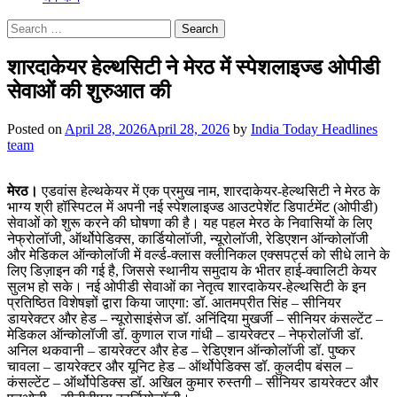
Search
for:
शारदाकेयर हेल्थसिटी ने मेरठ में स्पेशलाइज्ड ओपीडी
सेवाओं की शुरुआत की
Posted on
April 28, 2026
April 28, 2026
by
India Today Headlines
team
मेरठ।
एडवांस हेल्थकेयर में एक प्रमुख नाम, शारदाकेयर-हेल्थसिटी ने मेरठ के
भाग्य श्री हॉस्पिटल में अपनी नई स्पेशलाइज्ड आउटपेशेंट डिपार्टमेंट (ओपीडी)
सेवाओं को शुरू करने की घोषणा की है। यह पहल मेरठ के निवासियों के लिए
नेफ्रोलॉजी, ऑर्थोपेडिक्स, कार्डियोलॉजी, न्यूरोलॉजी, रेडिएशन ऑन्कोलॉजी
और मेडिकल ऑन्कोलॉजी में वर्ल्ड-क्लास क्लीनिकल एक्सपर्ट्स को सीधे लाने के
लिए डिज़ाइन की गई है, जिससे स्थानीय समुदाय के भीतर हाई-क्वालिटी केयर
सुलभ हो सके। नई ओपीडी सेवाओं का नेतृत्व शारदाकेयर-हेल्थसिटी के इन
प्रतिष्ठित विशेषज्ञों द्वारा किया जाएगा: डॉ. आतमप्रीत सिंह – सीनियर
डायरेक्टर और हेड – न्यूरोसाइंसेज डॉ. अनिंदिया मुखर्जी – सीनियर कंसल्टेंट –
मेडिकल ऑन्कोलॉजी डॉ. कुणाल राज गांधी – डायरेक्टर – नेफ्रोलॉजी डॉ.
अनिल थकवानी – डायरेक्टर और हेड – रेडिएशन ऑन्कोलॉजी डॉ. पुष्कर
चावला – डायरेक्टर और यूनिट हेड – ऑर्थोपेडिक्स डॉ. कुलदीप बंसल –
कंसल्टेंट – ऑर्थोपेडिक्स डॉ. अखिल कुमार रुस्तगी – सीनियर डायरेक्टर और