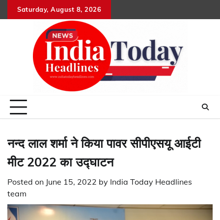
Skip
Saturday, August 8, 2026
Home
राष्ट्रीय
उत्तराखंड
हिमांचल
उत्तर
राजनीतिक
मनोरंजन
खेल
धर्म-
to
प्रदेश
कर्म
content
नन्द लाल शर्मा ने किया पावर सीपीएसयू आईटी
मीट 2022 का उद्घाटन
Posted on
June 15, 2022
by
India Today Headlines
team