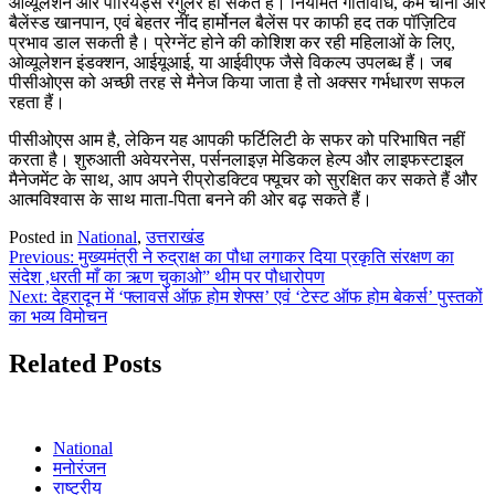
ओव्यूलेशन और पीरियड्स रेगुलर हो सकते हैं। नियमित गतिविधि, कम चीनी और
बैलेंस्ड खानपान, एवं बेहतर नींद हार्मोनल बैलेंस पर काफी हद तक पॉज़िटिव
प्रभाव डाल सकती है। प्रेग्नेंट होने की कोशिश कर रही महिलाओं के लिए,
ओव्यूलेशन इंडक्शन, आईयूआई, या आईवीएफ जैसे विकल्प उपलब्ध हैं। जब
पीसीओएस को अच्छी तरह से मैनेज किया जाता है तो अक्सर गर्भधारण सफल
रहता हैं।
पीसीओएस आम है, लेकिन यह आपकी फर्टिलिटी के सफर को परिभाषित नहीं
करता है। शुरुआती अवेयरनेस, पर्सनलाइज़ मेडिकल हेल्प और लाइफस्टाइल
मैनेजमेंट के साथ, आप अपने रीप्रोडक्टिव फ्यूचर को सुरक्षित कर सकते हैं और
आत्मविश्वास के साथ माता-पिता बनने की ओर बढ़ सकते हैं।
Posted in
National
,
उत्तराखंड
Post
Previous:
मुख्यमंत्री ने रुद्राक्ष का पौधा लगाकर दिया प्रकृति संरक्षण का
संदेश ,धरती माँ का ऋण चुकाओ” थीम पर पौधारोपण
navigation
Next:
देहरादून में ‘फ्लावर्स ऑफ़ होम शेफ्स’ एवं ‘टेस्ट ऑफ होम बेकर्स’ पुस्तकों
का भव्य विमोचन
Related Posts
National
मनोरंजन
राष्ट्रीय