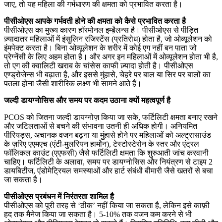
जाए, तो यह महिला की गर्भधारण की क्षमता को प्रभावित करता है।
पीसीओएस आपके गर्भवती होने की क्षमता को कैसे प्रभावित करता है
पीसीओएस का मुख्य कारण हॉरमोनल इम्बै़लन्स है। पीसीओएस से पीड़ित
ज़्यादातर महिलाओं में इंसुलिन रजिस्टेंस (प्रतिरोध) होता है, जो ओव्यूलेशन को
इंमपेक्ट करता है। बिना ओव्यूलेशन के शरीर में कोई एग नहीं बन पाता जो
प्रेग्नेंसी के लिए अहम होता है। और अगर इन महिलाओं में ओव्यूलेशन होता भी है,
तो एग की क्वालिटी खराब के चांसेस काफी ज़्यादा होती है। पीसीओएस
एण्ड्रोजेन्स भी बढ़ाता है, और इससे मुंहासे, चेहरे पर बाल या सिर पर बालों का
पतला होना जैसी शारीरिक लक्ष्ण भी सामने आते हैं।
जल्दी डायग्नोसिस और समय पर कदम उठाना क्यों महत्वपूर्ण है
PCOS को जितना जल्दी डायग्नोज़ किया जा सके, फर्टिलिटी क्षमता बनाए रखने
और जटिलताओं से बचने की संभावना उतनी ही अधिक होगी। अनियमित
पीरियड्स, अचानक वजन बढ़ना या मुंहासे होने पर महिलाओं को अल्ट्रासाउंड
के ज़रिए एएमएच (एंटी-मुलरियन हार्मोन), टेस्टोस्टेरोन के स्तर और एंट्रल
फॉलिकल काउंट (एएफसी) जैसे फर्टिलिटी क्षमता कि शुरुआती जांच करवानी
चाहिए। फर्टिलिटी के अलावा, समय पर डायग्नोसिस और नियंत्रण से टाइप 2
डायबिटीज, एंडोमेट्रियल समस्याओं और हार्ट संबंधी बीमारी जैसे खतरों से बचा
जा सकता है।
पीसीओएस प्रबंधन में निरंतरता शामिल है
पीसीओएस को पूरी तरह से ‘ठीक’ नहीं किया जा सकता है, लेकिन इसे काफ़ी
हद तक मैनेज किया जा सकता है। 5-10% तक वजन कम करने से भी