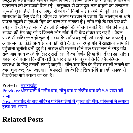
कद्दूखाल-सत्यों मोटर मार्ग पर सोमवार को 54 किमी तक यातायात बहाल करने में
प्रशासन को कामयाबी मिल गई। कद्दूखाल से लालपुल तक वाहनों का संचालन
शुरू हो चुका है लेकिन लालपुल से आगे नौ किमी सड़क अभी भी पूरी तरह से
यातायात के लिए बंद है। डीएम डा. सौरभ गहरवार ने बताया कि लालपुल से आगे
सड़क खुलने में एक-दो दिन का वक्त लग सकता है। सौंग नदी के उस पार बसे
रगड़ गांव को प्रशासन ने ट्राली से जोड़ने की योजना बनाई है। गांव की सड़क
आपदा की भेंट चढ़ गई है जिससे लोग गांवों में ही कैद होकर रह गए हैं। पैदल
रास्ते भी क्षतिग्रस्त हो चुक हैं। गांव के समीप बह रही सौंग नदी उफान पर है।
आवागमन का कोई अन्य साधन नहीं होने के कारण रगड़ गांव में खाद्यान्न सामग्री
पहुंचाना चुनौती बनी हुई है। सड़क की मरम्मत होने तक प्रशासन ने रगड़ गांव
तक आवागमन करने के लिए ट्राली लगाने का निर्णय लिया है। डीएम डा. सौरभ
गहरवार ने बताया कि सौंग नदी के पार रगड़ गांव पहुंचने के लिए वैकल्पिक
व्यवस्था के लिए ट्राली लगाई जाएगी। तीन-चार दिन के भीतर ट्राली लगाने का
काम शुरू कर दिया जाएगा। चिफल्टी गांव के लिए सिंचाई विभाग की सड़क से
वैकल्पिक मार्ग बनाया जा रहा है।
Posted in
उत्तराखंड
Post
Previous:
धोखाधड़ी में मनीष वर्मा, नीतु वर्मा व संजीव वर्मा को 5-5 साल की
सजा
navigation
Next:
मारपीट के बाद संदिग्ध परिस्थितियों में युवक की मौत, परिजनों ने लगाया
हत्या का आरोप
Related Posts