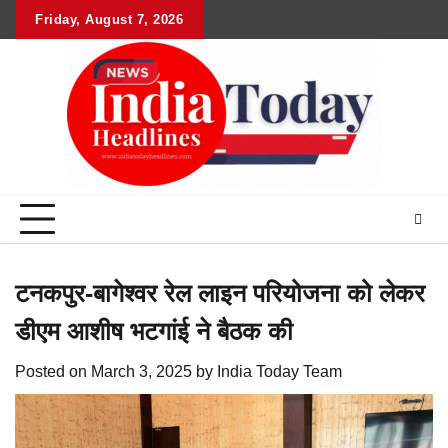
Skip
Friday, August 7, 2026
Home
राष्ट्रीय
उत्तराखंड
हिमांचल
उत्तर
राजनीतिक
मनोरंजन
खेल
धर्म-
to
प्रदेश
कर्म
content
टनकपुर-बागेश्वर रेल लाइन परियोजना को लेकर
डीएम आशीष भटगांई ने बैठक की
Posted on
March 3, 2025
by
India Today Team