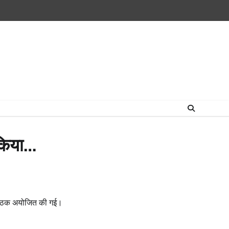
Home
राष्ट्रीय
उत्तराखंड
हिमांचल
उत्तर
राजनीतिक
मनोरंजन
खेल
धर्म-
प्रदेश
कर्म
 किया…
ी बैठक अयोजित की गई।