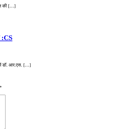
ान की […]
ध :CS
में डॉ. आर.एस. […]
*