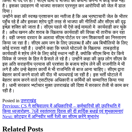
किसी भी पद पर हो। सीएम धामी व भाजपा की कथनी करनी में कोई फर्क नहीं
है। इसका उदाहरण भी भाजपा सरकार प्रस्तुत कर आरोपियों को जेल में डाल
दिया।
उन्होंने कहा की स्वच्छ प्रशासन का नतीजा है कि अब भ्रष्टाचारी जेल के भीतर
पहुँच रहे है और इसका श्रेय पूरी तरह से भाजपा की नीतियों और सीएम की दृढ़
इच्छा शक्ति को जाता है। सीएम पहले भी ऐसे कई मामलो मे कार्यवाही कर चुके
है। अवैध खनन और शराब के खिलाफ कार्यवाही की विपक्ष भी तारीफ कर रहा
है। वही जनता दरवार के अलावा सीएम पोर्टल पर जन शिकायतों का निस्तारण
किया जा रहा है। सीएम आम जन के लिए उपलब्ध है और अब बिचौलियो के लिए
कोई रास्ता नही है। उन्होंने कहा कि घपले घोटालो के खिलाफ ताबड़तोड़
कार्यवाही मे श्रेय लेने के लिए कोई स्थान नही है, क्योकि सीएम बिना देर किये
विवेक से जनता के हित मे फ़ैसले ले रहे है। उन्होंने कहा की कुछ लोग सीएम के
इस अति सराहनीय प्रयास की प्रशंसा के बजाय श्रेय लेने की राजनीति मे भी
लगे है और उन्हे बेहतर कार्याे मे भी राजनिति से बाज आना चाहिए। सीएम द्वारा
बेहतर कार्य करने वालो की पीठ भी थपथपाई जा रही है। इस भर्ती घोटाले में
बेहतर काम करने वाले एसटीएफ अधिकारी व कर्मियों को सम्मानित किया गया
है। धामी सरकार र्भ्ष्टाचार मुक्त उत्तराखंड की दिशा में सरकार तेजी से काम कर
रही है।
Posted in
उत्तराखंड
Post
Previous:
CS ने सचिवालय में अधिकारियों – कर्मचारियों की उपस्थिति में
किया ध्वजारोहण, 76वें स्वतंत्रता दिवस की दी हार्दिक बधाई एवं शुभकामनाएं
navigation
Next:
कोटद्वार में अग्निवीर भर्ती रैली का सीएम करेंगे शुभारंभ
Related Posts